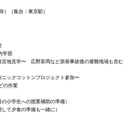
町等）（集合：東京駅）
発
内学習
震災被災地見学〜 広野富岡など原発事故後の避難地域も含む
ーガニックコットンプロジェクト参加〜
どの作業
翌日の小学生への授業補助の準備）
利用して夕食の準備も一緒に）