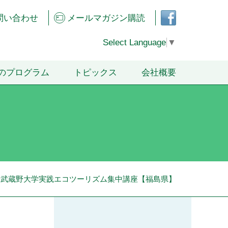
フェ
問い合わせ
メールマガジン購読
イス
ブッ
クペ
Select Language
▼
ージ
のプログラム
トピックス
会社概要
度 武蔵野大学実践エコツーリズム集中講座【福島県】