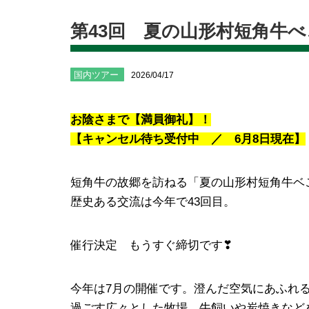
第43回 夏の山形村短角牛
国内ツアー
2026/04/17
お陰さまで【満員御礼】！
【キャンセル待ち受付中 ／ 6月8日現在】
短角牛の故郷を訪ねる「夏の山形村短角牛ベ
歴史ある交流は今年で43回目。
催行決定 もうすぐ締切です❣
今年は7月の開催です。澄んだ空気にあふれ
過ごす広々とした牧場、牛飼いや炭焼きなど