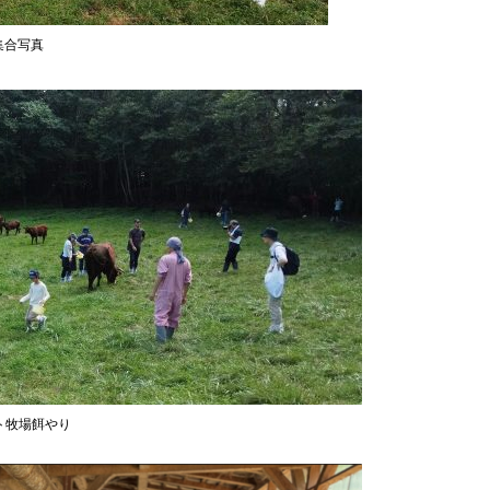
集合写真
ト牧場餌やり