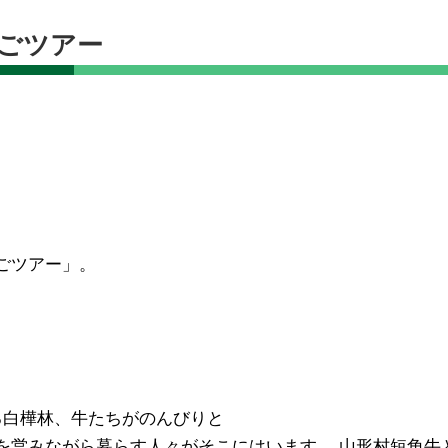
べごツアー
ごツアー」。
る白樺林、牛たちがのんびりと
を営みながら暮らす人々がそこにはいます。 山形村短角牛