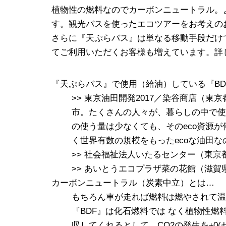
植物性の燃料なのでカーボンニュートラル。よ
す。観光バスを使ったエコツアーをお考えの
さらに『天ぷらバス』は単なる移動手段だけ
てご利用いただくお客様も増えています。詳
『天ぷらバス』で使用（給油）している『BD
>> 東京油田開発2017／染谷商店（
市。たくさんの人々が、暮らしの中で使
の使う量は少なくても、そのeco資源
く世界有数の規模をもったecoな油田な
>> 社会福祉法人いたるセンター（東京
>> あいとうエコプラザ菜の花館（滋賀
カーボンニュートラル（炭素中立）とは…
もちろん車が走れば燃料は燃やされて温
『BDF』は化石燃料では なく植物性燃
収してくれるとして、CO2の発生を±0