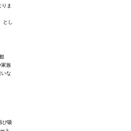
なりま
）とし
都
や家族
違いな
。
再び吸
ュート