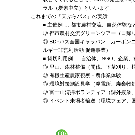
ラル（炭素中立）といいます。
これまでの『天ぷらバス』の実績
■ 主催例 … 都市農村交流、自然体験
◎ 都市農村交流グリーンツアー（日帰り
◎ BDFバス全国キャラバン カーボン
ルギー非営利活動 促進事業）
■ 貸切利用例 … 自治体、NGO、企
◎ 里山、森林整備（間伐、下草刈り、
◎ 有機生産農家視察・農作業体験
◎ 環境対策施設見学（発電所、廃棄物
◎ 富士山清掃ボランティア（課外授業
◎ イベント来場者輸送（環境フェア、