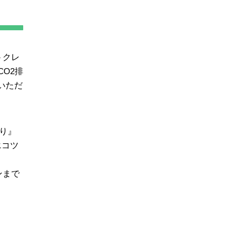
トクレ
O2排
いただ
くり』
エコツ
ンまで