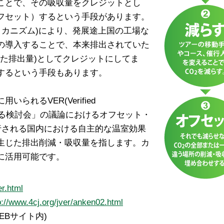
すことで、その吸収量をクレジットとし
フセット）するという手段があります。
メカニズム)により、発展途上国の工場な
の導入することで、本来排出されていた
めた排出量)としてクレジットにしてま
するという手段もあります。
れるVER(Verified
基準に関する検討会」の議論におけるオフセット・
発行される国内における自主的な温室効果
生じた排出削減・吸収量を指します。カ
に活用可能です。
er.html
p://www.4cj.org/jver/anken02.html
EBサイト内)