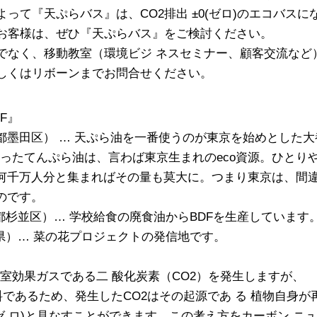
って『天ぷらバス』は、CO2排出 ±0(ゼロ)のエコバスに
お客様は、ぜひ『天ぷらバス』をご検討ください。
でなく、移動教室（環境ビジ ネスセミナー、顧客交流など
しくはリボーンまでお問合せください。
F』
東京都墨田区） … 天ぷら油を一番使うのが東京を始めとした大
ったてんぷら油は、言わば東京生まれのeco資源。ひとり
が何千万人分と集まればその量も莫大に。つまり東京は、間
のです。
都杉並区）… 学校給食の廃食油からBDFを生産しています
県）… 菜の花プロジェクトの発信地です。
室効果ガスである二 酸化炭素（CO2）を発生しますが、
料であるため、発生したCO2はその起源であ る 植物自身が
(ゼ ロ)と見なすことができます。この考え方をカーボン ニ