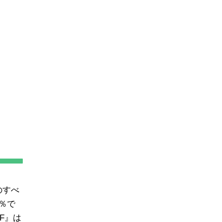
のすべ
％で
F』は