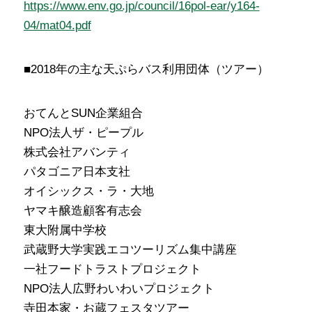
https://www.env.go.jp/council/16pol-ear/y164-
04/mat04.pdf
■2018年の主な天ぷらバス利用団体（ツアー）
おてんとSUN企業組合
NPO法人ザ・ピープル
株式会社アバンティ
パタゴニア日本支社
オイシックス・ラ・大地
ヤマキ醸造顧客有志会
東大附属中学校
武蔵野大学実践エコツーリズム集中講座
一社フードトラストプロジェクト
NPO法人広野わいわいプロジェクト
寺田本家・お蔵フェスタツアー