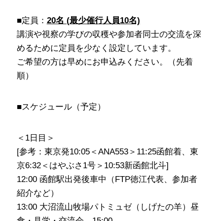
■定員：
20名 (最少催行人員10名)
講演や視察の学びの収穫や参加者同士の交流を深
めるために定員を少なく設定しています。
ご希望の方は早めにお申込みください。（先着
順）
■スケジュール（予定）
＜1日目＞
[参考：東京発10:05＜ANA553＞11:25函館着、東
京6:32＜はやぶさ1号＞10:53新函館北斗]
12:00 函館駅出発後車中（FTP徳江代表、参加者
紹介など）
13:00 大沼流山牧場パトミュゼ（しげたの羊）昼
食・見学・交流会 15:00