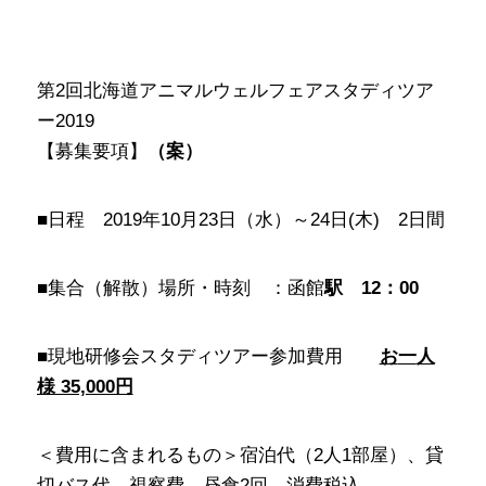
第2回北海道アニマルウェルフェアスタディツア
ー2019
【募集要項】
（案）
■日程 2019年10月23日（水）～24日(木) 2日間
■集合（解散）場所・時刻 ：函館
駅
12
：
00
■現地研修会スタディツアー参加費用
お
一
人
様 35,000円
＜費用に含まれるもの＞宿泊代（2人1部屋）、貸
切バス代、視察費、昼食2回、消費税込。