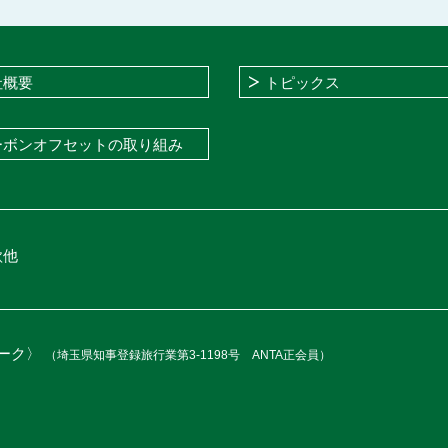
社概要
トピックス
ーボンオフセットの取り組み
款他
ーク〉
（埼玉県知事登録旅行業第3-1198号 ANTA正会員）