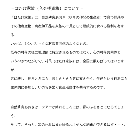
＝はたけ家族（入会権資格）について＝
「はたけ家族」は、自然耕房あおき（やその仲間の生産者）で育つ野菜や
その他農産物、農産加工品を家族の一員として継続的に食べる権利を有す
る、
いわば、シンボリックな村落共同体のようなもの。
既存の村落の様に地理的に特定されるものではなく、心の村落共同体と
いうべきつながりで、村民（はたけ家族）は、全国に散らばってはいます
が、
共に耕し、良きときにも、悪しきときも共に支え合う、生産という行為にも
主体的に参加し、いのちを繋ぐ食生活自体を共有するのです。
自然耕房あおきは、ツアーが終わるころには、皆のふるさとになるでしょ
う、
そして、きっと、次の休みはまた帰るね！そんな約束ができるはず・・・。