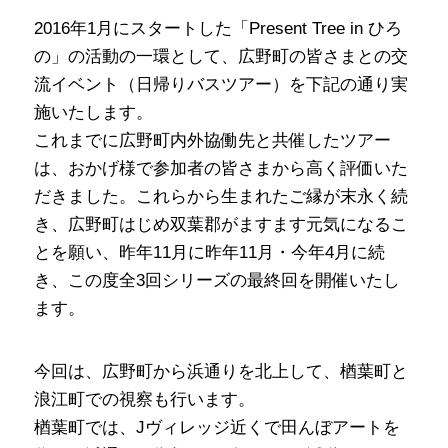
2016年1月にスタートした「Present Tree in ひろ
の」の活動の一環として、広野町の皆さまとの交
流イベント（日帰りバスツアー）を下記の通り実
施いたします。
これまでに広野町内外協働先と共催したツアー
は、おかげ様で参加者の皆さまから高く評価いた
だきました。これらから生まれたご縁が末永く続
き、広野町はじめ双葉郡がますます元気になるこ
とを願い、昨年11月に昨年11月・今年4月に続
き、この度全3回シリーズの最終回を開催いたし
ます。
今回は、広野町から浜通りを北上して、楢葉町と
浪江町での視察も行います。
楢葉町では、Jヴィレッジ近くで田んぼアートを