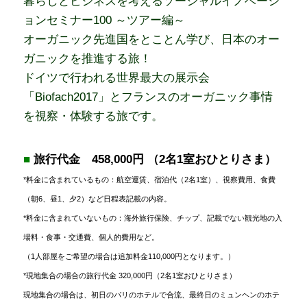
暮らしとビジネスを考えるソーシャルイノベーシ
ョンセミナー100 ～ツアー編～
オーガニック先進国をとことん学び、日本のオー
ガニックを推進する旅！
ドイツで行われる世界最大の展示会
「Biofach2017」とフランスのオーガニック事情
を視察・体験する旅です。
■
旅行代金
458,000円 （2名1室おひとりさま）
*料金に含まれているもの：航空運賃、宿泊代（2名1室）、視察費用、食費
（朝6、昼1、夕2）など日程表記載の内容。
*料金に含まれていないもの：海外旅行保険、チップ、記載でない観光地の入
場料・食事・交通費、個人的費用など。
（1人部屋をご希望の場合は追加料金110,000円となります。）
*現地集合の場合の旅行代金 320,000円（2名1室おひとりさま）
現地集合の場合は、初日のパリのホテルで合流、最終日のミュンヘンのホテ