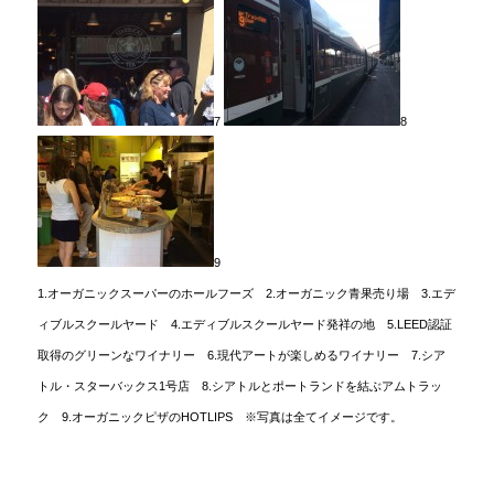
7
8
9
1.オーガニックスーパーのホールフーズ 2.オーガニック青果売り場 3.エデ
ィブルスクールヤード 4.エディブルスクールヤード発祥の地 5.LEED認証
取得のグリーンなワイナリー 6.現代アートが楽しめるワイナリー 7.シア
トル・スターバックス1号店 8.シアトルとポートランドを結ぶアムトラッ
ク 9.オーガニックピザのHOTLIPS
※写真は全てイメージです。