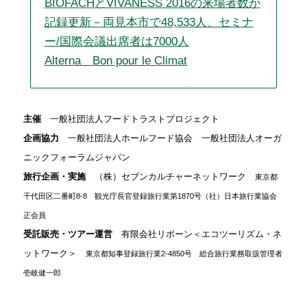
BIOFACHとVIVANESS 2016の来場者数が
記録更新－両見本市で48,533人、セミナ
ー/国際会議出席者は7000人
Alterna Bon pour le Climat
主催
一般社団法人フードトラストプロジェクト
企画協力
一般社団法人ホールフード協会 一般社団法人オーガ
ニックフォーラムジャパン
旅行企画・実施
（株）セブンカルチャーネットワーク
東京都
千代田区二番町8-8 観光庁長官登録旅行業第1870号（社）日本旅行業協会
正会員
受託販売・ツアー運営
有限会社リボーン＜エコツーリズム・ネ
ットワーク＞
東京都知事登録旅行業2-4850号 総合旅行業務取扱管理者
壱岐健一郎