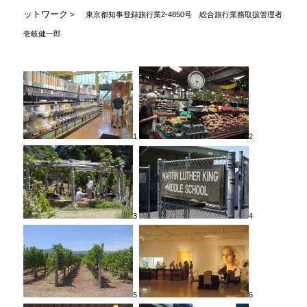
ットワーク＞
東京都知事登録旅行業2-4850号 総合旅行業務取扱管理者
壱岐健一郎
1
2
3
4
5
6