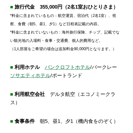
■
旅行代金
355,000円（2名1室おひとりさま）
*料金に含まれているもの：航空運賃、宿泊代（2名1室）、視
察、食費（朝5、昼1、夕1）など日程表記載の内容。
*料金に含まれていないもの：海外旅行保険、チップ、記載でな
い観光地の入場料・食事・交通費、個人的費用など。
（1人部屋をご希望の場合は追加料金90,000円となります。）
■
利用ホテル
バンクロフトホテル
/バークレー
ソサエティホテル
/ポートランド
■
利用航空会社
デルタ航空（エコノミークラ
ス）
■
食事条件
朝5、昼1、夕1（機内食をのぞく）