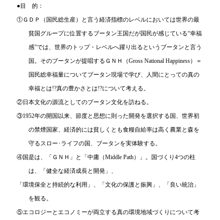
●目 的：
①ＧＤＰ（国民総生産）と言う経済指標のレベルにおいては世界の最
貧国グループに位置するブータン王国だが国民が感じている“幸福
感”では、世界のトップ・レベルへ躍り出るというブータンと言う
国。そのブータンが提唱するＧＮＨ（
Gross National Happiness）＝
国民総幸福量についてブータン現場で学び、人間にとっての真の
幸福とは!?真の豊かさとは!?について考える。
②日本文化の源流としてのブータン文化を訪ねる。
③
1952年の開国以来、節度と思想に則った開発を選択する国、世界初
の禁煙国家、経済的には貧しくとも食糧自給率は高く農業と森を
守るスロー･ライフの国、ブータンを実体験する。
④国是は、「ＧＮＨ」と「中庸（Middle Path）」。国づくり4つの柱
は、「健全な経済成長と開発」、
「環境保全と持続的な利用」、「文化の保護と振興」、「良い統治」
を観る。
⑤エコロジーとエコノミーが両立する真の環境地域づくりについて考