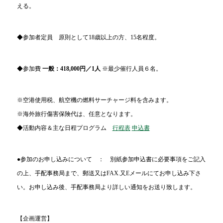
える。
◆参加者定員 原則として
18歳以上の方、15名程度。
◆参加費
一般：418,000円／1人
※最少催行人員６名。
※空港使用税、航空機の燃料サーチャージ料を含みます。
※海外旅行傷害保険代は、任意となります。
◆活動内容＆
主な日程プログラム
行程表
申込書
●参加のお申し込みについて ： 別紙参加申込書に必要事項をご記入
の上、手配事務局まで、郵送又は
FAX.又
Eメールにてお申し込み下さ
い。お申し込み後、手配事務局より詳しい通知をお送り致します。
【企画運営】