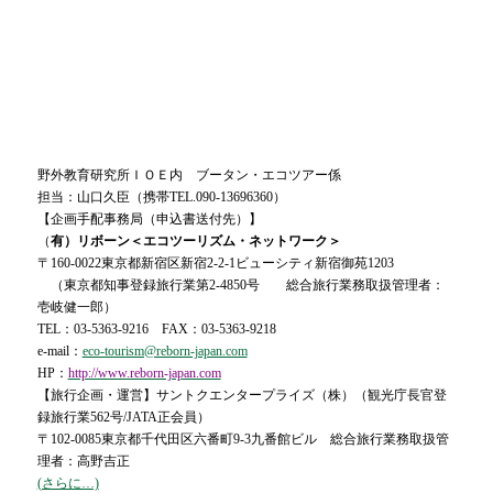
野外教育研究所ＩＯＥ内 ブータン・エコツアー係
担当：山口久臣（携帯
TEL.090-13696360）
【企画手配事務局（申込書送付先）】
（
有）リボーン＜エコツーリズム・ネットワーク＞
〒
160-0022東京都新宿区新宿2-2-1ビューシティ新宿御苑1203
（東京都知事登録旅行業第
2-4850号 総合旅行業務取扱管理者：
壱岐健一郎）
TEL：03-5363-9216 FAX：03-5363-9218
e-mail：
eco-tourism@reborn-japan.com
HP：
http://www.reborn-japan.com
【旅行企画・運営】サントクエンタープライズ（株）（観光庁長官登
録旅行業
562号/JATA正会員）
〒
102-0085東京都千代田区六番町9-3九番館ビル 総合旅行業務取扱管
理者：高野吉正
(さらに…)