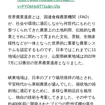
v=PYQkHx6T71s&t=15s
世界農業遺産とは、国連食糧農業機関（FAO）
が、社会や環境に適応しながら何世代にもわたり
形づくられてきた農業上の土地利用、伝統的な農
業とそれに関わって育まれた文化、景観、生物多
様性などが一体となった世界的に重要な農業シス
テムを認定するものです。日本ではこれまでに11
地域が認定されており、山梨県峡東地域は2022年
7月に12番目の世界農業遺産となりました。
峡東地域は、日本のブドウ栽培発祥の地とされ、
平安時代から果樹農業が盛んでした。扇状地の傾
斜地に適応するために、多様な果樹品目を栽培
し、独自の技術を考案してきました。その中でも
約400年前に開発されたブドウの甲州式棚や草生