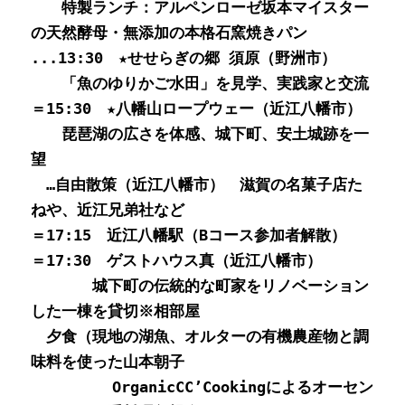
　　特製ランチ：アルペンローゼ坂本マイスター
の天然酵母・無添加の本格石窯焼きパン
...13:30　★せせらぎの郷 須原（野洲市）
　　「魚のゆりかご水田」を見学、実践家と交流
＝15:30　★八幡山ロープウェー（近江八幡市）
　　琵琶湖の広さを体感、城下町、安土城跡を一
望
　…自由散策（近江八幡市）　滋賀の名菓子店た
ねや、近江兄弟社など
＝17:15　近江八幡駅（Bコース参加者解散）
＝17:30　ゲストハウス真（近江八幡市）
　　　　城下町の伝統的な町家をリノベーション
した一棟を貸切※相部屋
　夕食（現地の湖魚、オルターの有機農産物と調
味料を使った山本朝子  
         OrganicCC’Cookingによるオーセン