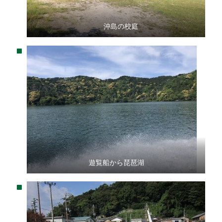
沖島の校庭
遊覧船から琵琶湖