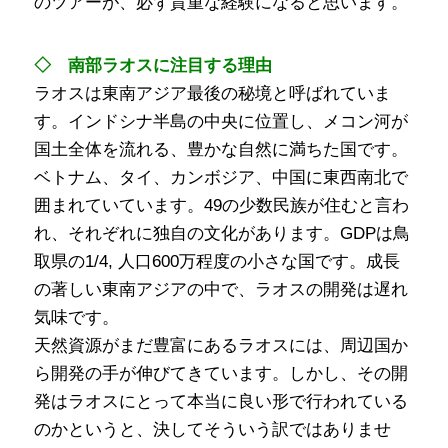
のツアーが、必ず貴重な経験になると思います。
◇ 南部ラオスに注目する理由
ラオスは東南アジア最後の秘境と呼ばれていま
す。インドシナ半島の中央に位置し、メコン河が
国土全体を流れる、豊かな自然に満ちた国です。
ベトナム、タイ、カンボジア、中国に東西南北で
囲まれていています。49の少数民族が住むと言わ
れ、それぞれに独自の文化があります。GDPは鳥
取県の1/4, 人口600万程度の小さな国です。成長
の著しい東南アジアの中で、ラオスの開発は遅れ
気味です。
天然資源がまだ豊富にあるラオスには、周辺国か
ら開発の手が伸びてきています。しかし、その開
発はラオスにとって本当に良い形で行われている
のかというと、決してそういう訳ではありませ