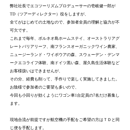
弊社社長でエコツーリズムプロデューサーの壱岐健一郎が
TD（ツアーディレクター）役をしますが、
全てがはじめての土地なので、参加者全員の理解と協力が不
可欠です。
これまで毎年、ボルネオ島ホームステイ、オーストラリアグ
レートバリアリーフ、南フランスオーガニックワイン農家、
ニュージーランド・ワイポウアの森、スウェーデン・デンマ
ークエコライフ体験、南ドイツ黒い森、屋久島生活体験など
お客様扱いはできませんが、
その分、経費も削って、手作りで楽しく実施してきました。
お陰様で参加者のご要望も多いので、
今回も小回りが効くようにワゴン車1台定員の7名だけ募集し
ます。
現地合流が前提ですが航空機の手配をご希望の方はＴＤと同
じ便を手配します。