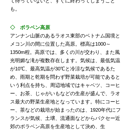
て待っていないと、すぐに終わってしまうこと
も。
◇ ボラベン高原
アンナン山脈のあるラオス東部のベトナム国境と
メコン川の間に位置した高原。標高は1000～
1350m程。高原では、多くの川が交わり、また風
光明媚な滝が複数存在します。気候は、最低気温
が10℃、最高気温が30℃と冷涼な気候であるた
め、雨期と乾期を問わず野菜栽培が可能であると
いう利点を持ち、周辺地域ではキャベツ、コーヒ
ー、お茶、じゃがいもなどの生産が盛んで、ラオ
ス最大の野菜生産地となっています。特にコーヒ
ー、茶などの栽培が始まったのは、1920年代にフ
ランスが気候、土壌、流通面などからパクセー近
郊のボラベン高原を生産地として決め、生