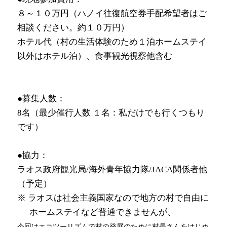
８～１０万円（ハノイ往復航空券手配希望者はご
相談ください。約１０万円）
ホテル代（村の生活体験のため１泊ホームステイ
以外はホテル泊）、食事観光視察他含む
●募集人数：
8名（最少催行人数 １名：私だけでも行くつもり
です）
●協力：
ラオス政府観光局
/海外青年協力隊/JACA関係者他
（予定）
※
ラオスは社会主義国家なので地方の村で自由に
ホームステイなど普通できませんが、
今回はエコツーリズムで村の発展のために村長さんをはじめ