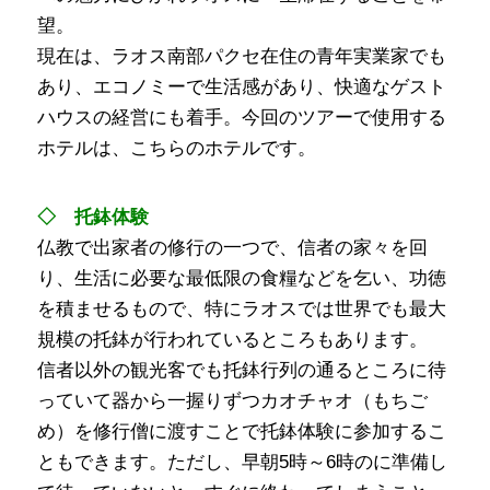
望。
現在は、ラオス南部パクセ在住の青年実業家でも
あり、エコノミーで生活感があり、快適なゲスト
ハウスの経営にも着手。今回のツアーで使用する
ホテルは、こちらのホテルです。
◇ 托鉢体験
仏教で出家者の修行の一つで、信者の家々を回
り、生活に必要な最低限の食糧などを乞い、功徳
を積ませるもので、特にラオスでは世界でも最大
規模の托鉢が行われているところもあります。
信者以外の観光客でも托鉢行列の通るところに待
っていて器から一握りずつカオチャオ（もちご
め）を修行僧に渡すことで托鉢体験に参加するこ
ともできます。ただし、早朝5時～6時のに準備し