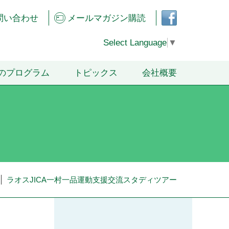
フェ
問い合わせ
メールマガジン購読
イス
ブッ
クペ
Select Language
▼
ージ
のプログラム
トピックス
会社概要
ラオスJICA一村一品運動支援交流スタディツアー