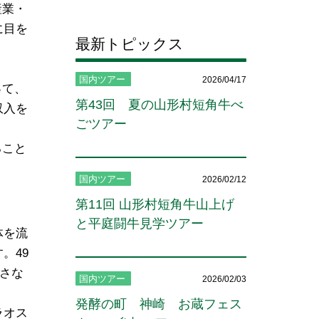
産業・
に目を
最新トピックス
国内ツアー
2026/04/17
って、
第43回 夏の山形村短角牛べ
収入を
ごツアー
ること
国内ツアー
2026/02/12
第11回 山形村短角牛山上げ
と平庭闘牛見学ツアー
体を流
。49
小さな
国内ツアー
2026/02/03
発酵の町 神崎 お蔵フェス
ラオス