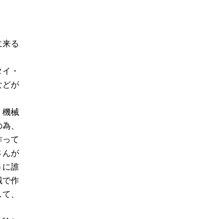
に来る
。
タイ・
などが
、機械
の為、
作って
さんが
うに誰
械で作
して、