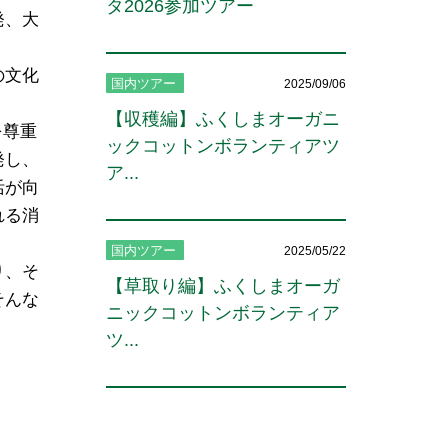
タ2026参加ツアー
発、大
の文化
国内ツアー
2025/09/06
【収穫編】ふくしまオーガニ
を尊重
ックコットンボランティアツ
発し、
ア...
活が向
れる消
国内ツアー
2025/05/22
り、そ
【草取り編】ふくしまオーガ
そんな
ニックコットンボランティア
ツ...