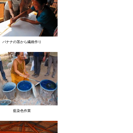
バナナの茎から繊維作り
藍染色作業