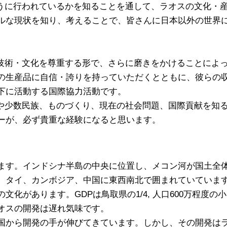
ように行われているかを知ることを通して、ラオスの文化・
ルな現状を知り、考えることで、皆さんに日本以外の世界
・技術・文化を尊重する形で、さらに磨きをかけることによ
の生産品に自信・誇りを持っていただくとともに、彼らの
下に活動する国際協力活動です。
化や少数民族、ものづくり、現在の社会問題、国際貢献を知
ーが、必ず貴重な経験になると思います。
ます。インドシナ半島の中央に位置し、メコン河が国土全
、タイ、カンボジア、中国に東西南北で囲まれていています
化があります。GDPは鳥取県の1/4, 人口600万程度の
オスの開発は遅れ気味です。
国から開発の手が伸びてきています。しかし、その開発は