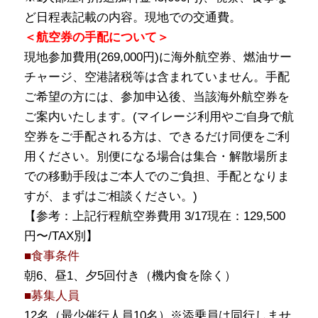
ど日程表記載の内容。現地での交通費。
＜航空券の手配について＞
現地参加費用(269,000円)に海外航空券、燃油サー
チャージ、空港諸税等は含まれていません。手配
ご希望の方には、参加申込後、当該海外航空券を
ご案内いたします。(マイレージ利用やご自身で航
空券をご手配される方は、できるだけ同便をご利
用ください。別便になる場合は集合・解散場所ま
での移動手段はご本人でのご負担、手配となりま
すが、まずはご相談ください。)
【参考：上記行程航空券費用 3/17現在：129,500
円〜/TAX別】
■食事条件
朝6、昼1、夕5回付き（機内食を除く）
■募集人員
12名（最少催行人員10名）※添乗員は同行しませ