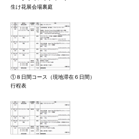
生け花展会場裏庭
①８日間コース（現地滞在６日間）
行程表