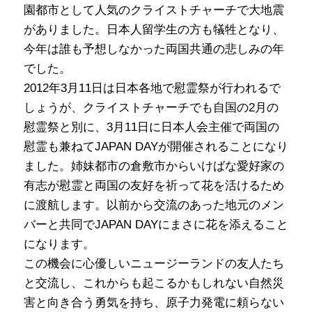
園都市として人気のクライストチャーチで大地震
がありました。日本人留学生の方も犠牲となり、
今年は誰も予想しなかった両国共通の悲しみの年
でした。
2012年3月11日は日本各地で慰霊祭が行われるで
しょうが、クライストチャーチでも自国の2月の
慰霊祭と別に、3月11日に日本人会主催で両国の
慰霊も兼ねてJAPAN DAYが開催されることになり
ました。姉妹都市の倉敷市からいけばな愛好家の
有志が慰霊と両国の友好を祈って花を活けるため
に渡航します。以前から交流のあった地元のメン
バーと共同でJAPAN DAYにまさに花を添えること
になります。
この機会に心優しいニュージーランドの友人たち
と交流し、これからも起こるかもしれない自然災
害と向き合う勇気を持ち、原子力発電に頼らない