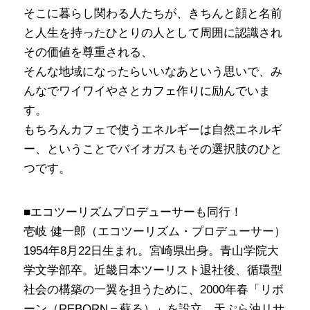
そこに暮らし関わる人たちが、きちんと顔と名前
と人生を持ったひとりの人として周囲に認識され
その価値を尊重される、
そんな地域になったらいいなあという思いで、み
んなでワイワイやさとカフェ作りに励んでいま
す。
もちろんカフェで使うエネルギーは自然エネルギ
ー、ということでバイオガスもその選択肢のひと
つです。
■エコツーリズムプロデューサーも同行！
壱岐 健一郎（エコツーリズム・プロデューサー）
1954年8月22日生まれ。宮崎県出身。青山学院大
学文学部卒。近畿日本ツーリスト退社後、循環型
社会の構築の一翼を担うために、2000年春「リボ
ーン（REBORN＝蘇る）」を設立。天ぷら油リサ