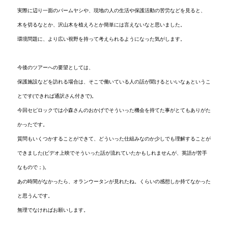
実際に辺り一面のパームヤシや、現地の人の生活や保護活動の苦労などを見ると、
木を切るなとか、沢山木を植えろとか簡単には
言えないなと思いました。
環境問題に、より広い視野を持って考えられるようになった気がします。
今後のツアーへの要望としては、
保護施設などを訪れる場合は、そこで働いている人の話が聞けるといいなぁというこ
とです(できれば通訳さん付きで)。
今回セピロックでは小森さんのおかげでそういった機会を持てた事がとてもありがた
かったです。
質問もいくつかすることができて、どういった仕組みなのか少しでも理解することが
できました(ビデオ上映でそういった話が流れていたかもしれませんが、英語が苦手
なもので；)。
あの時間がなかったら、オランウータンが見れたね。くらいの感想しか持てなかった
と思うんです。
無理でなければお願いします。