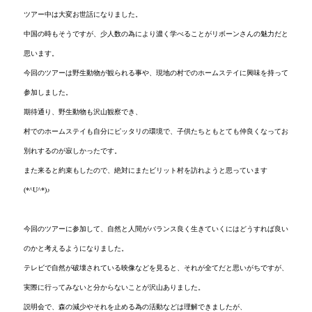
ツアー中は大変お世話になりました。
中国の時もそうですが、少人数の為により濃く学べることがリボーンさんの魅力だと
思います。
今回のツアーは野生動物が観られる事や、現地の村でのホームステイに興味を持って
参加しました。
期待通り、野生動物も沢山観察でき、
村でのホームステイも自分にピッタリの環境で、子供たちともとても仲良くなってお
別れするのが寂しかったです。
また来ると約束もしたので、絶対にまたビリット村を訪れようと思っています
(*^U^*)♪
今回のツアーに参加して、自然と人間がバランス良く生きていくにはどうすれば良い
のかと考えるようになりました。
テレビで自然が破壊されている映像などを見ると、それが全てだと思いがちですが、
実際に行ってみないと分からないことが沢山ありました。
説明会で、森の減少やそれを止める為の活動などは理解できましたが、