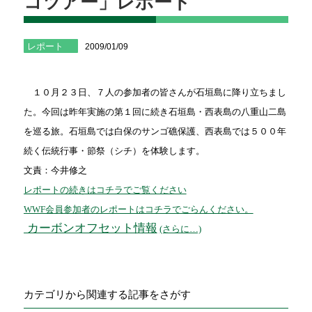
コツアー」レポート
レポート
2009/01/09
１０月２３日、７人の参加者の皆さんが石垣島に降り立ちまし
た。今回は昨年実施の第１回に続き石垣島・西表島の八重山二島
を巡る旅。石垣島では白保のサンゴ礁保護、西表島では５００年
続く伝統行事・節祭（シチ）を体験します。
文責：今井修之
レポートの続きはコチラでご覧ください
WWF会員参加者のレポートはコチラでごらんください。
カーボンオフセット情報
(さらに…)
カテゴリから関連する記事をさがす