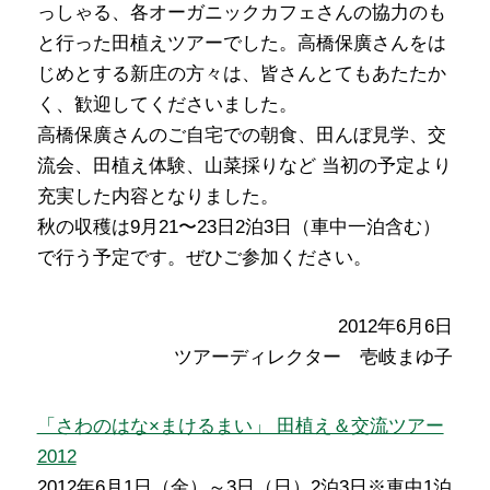
っしゃる、各オーガニックカフェさんの協力のも
と行った田植えツアーでした。高橋保廣さんをは
じめとする新庄の方々は、皆さんとてもあたたか
く、歓迎してくださいました。
高橋保廣さんのご自宅での朝食、田んぼ見学、交
流会、田植え体験、山菜採りなど 当初の予定より
充実した内容となりました。
秋の収穫は9月21〜23日2泊3日（車中一泊含む）
で行う予定です。ぜひご参加ください。
2012年6月6日
ツアーディレクター 壱岐まゆ子
「さわのはな×まけるまい」 田植え＆交流ツアー
2012
2012年6月1日（金）～3日（日）2泊3日※車中1泊