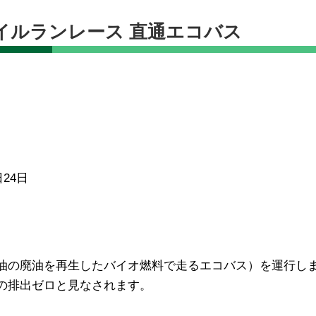
イルランレース 直通エコバス
日24日
油の廃油を再生したバイオ燃料で走るエコバス）を運行し
2の排出ゼロと見なされます。