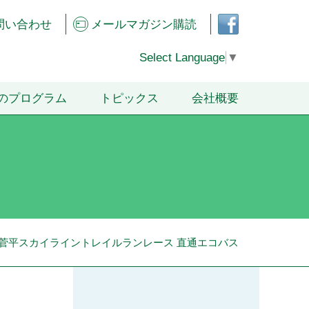
フェ
問い合わせ
メールマガジン購読
イス
ブッ
クペ
Select Language
▼
ージ
のプログラム
トピックス
会社概要
回菅平スカイライントレイルランレース 直通エコバス