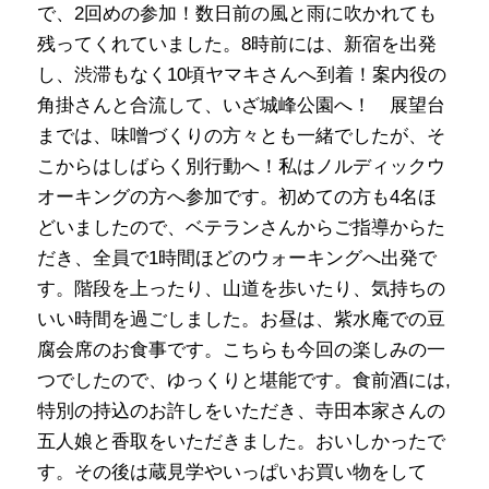
で、2回めの参加！数日前の風と雨に吹かれても
残ってくれていました。8時前には、新宿を出発
し、渋滞もなく10頃ヤマキさんへ到着！案内役の
角掛さんと合流して、いざ城峰公園へ！ 展望台
までは、味噌づくりの方々とも一緒でしたが、そ
こからはしばらく別行動へ！私はノルディックウ
オーキングの方へ参加です。初めての方も4名ほ
どいましたので、ベテランさんからご指導からた
だき、全員で1時間ほどのウォーキングへ出発で
す。階段を上ったり、山道を歩いたり、気持ちの
いい時間を過ごしました。お昼は、紫水庵での豆
腐会席のお食事です。こちらも今回の楽しみの一
つでしたので、ゆっくりと堪能です。食前酒には,
特別の持込のお許しをいただき、寺田本家さんの
五人娘と香取をいただきました。おいしかったで
す。その後は蔵見学やいっぱいお買い物をして