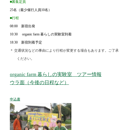
■募集定員
25名（最少催行人員10名）
■行程
08:00 新宿出発
10:30 organic farm 暮らしの実験室到着
18:30 新宿到着予定
＊
交通状況などの事由により行程が変更する場合もあります。ご了承
ください。
organic farm 暮らしの実験室 ツアー情報
ウラ面（今後の日程など）
申込書