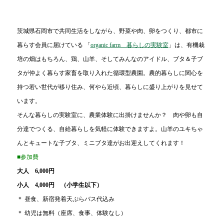
茨城県石岡市で共同生活をしながら、野菜や肉、卵をつくり、都市に
暮らす会員に届けている 「
organic farm 暮らしの実験室
」は、有機栽
培の畑はもちろん、鶏、山羊、そしてみんなのアイドル、ブタ＆子ブ
タが仲よく暮らす家畜を取り入れた循環型農園。農的暮らしに関心を
持つ若い世代が移り住み、何やら近頃、暮らしに盛り上がりを見せて
います。
そんな暮らしの実験室に、農業体験に出掛けませんか？ 肉や卵も自
分達でつくる、自給暮らしを気軽に体験できますよ。山羊のユキちゃ
んとキュートな子ブタ、ミニブタ達がお出迎えしてくれます！
■参加費
大人
6,000円
小人
4,000円 （小学生以下）
＊
昼食、新宿発着天ぷらバス代込み
＊
幼児は無料（座席、食事、体験なし）