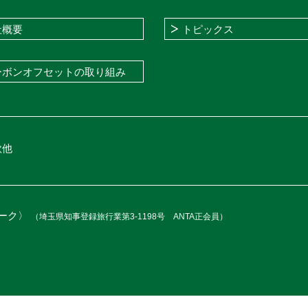
社概要
トピックス
ーボンオフセットの取り組み
款他
ーク〉
（埼玉県知事登録旅行業第3-1198号 ANTA正会員）